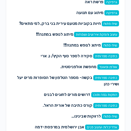
פרשת ראה
גרפיקה
מיתוג עם תנועה
גרפיקה
חיות בקוביות מטעם עירית בני ברק, למי מתאים?
שיח פתוח
מיתוג לנופש במתנה!!!
עיצוב והפקת אירועים ושמחות
מיתוג לנופש במתנה!!!
שיח פתוח
סקירה לספר סוף הקיץ/ נ. ארי
כתיבה ספרותית
מחפשת אולפניסטית.
אולפן וסאונד
בקשה- מספר הטלפון של הסופרות מרים יעל
כתיבה ספרותית
ושירי כהן
דרושים מורים לחוגים לבנים
הפקות במה ותוכן
קורס כתיבה של אורית הראל.
כתיבה ספרותית
לרווקות שבינינו…
שיח פתוח
אבן ירושלמית במרפסת-דמה
אדריכלות ועיצוב פנים