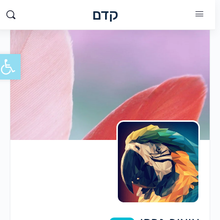
קדם
פתח סרג