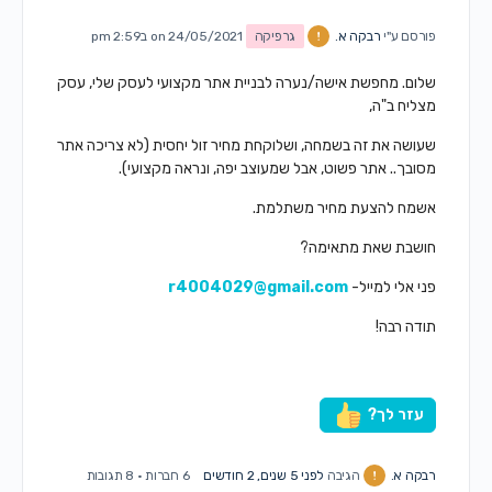
פורסם ע"י
רבקה א.
גרפיקה
on 24/05/2021 ב2:59 pm
שלום. מחפשת אישה/נערה לבניית אתר מקצועי לעסק שלי, עסק
מצליח ב"ה,
שעושה את זה בשמחה, ושלוקחת מחיר זול יחסית (לא צריכה אתר
מסובך.. אתר פשוט, אבל שמעוצב יפה, ונראה מקצועי).
אשמח להצעת מחיר משתלמת.
חושבת שאת מתאימה?
פני אלי למייל-
r4004029@gmail.com
תודה רבה!
עזר לך?
רבקה א.
הגיבה
לפני 5 שנים, 2 חודשים
6 חברות
·
8 תגובות