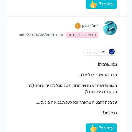
עזר לך?
רחל ברגמן
הוראה רכזות וחינוך
חברה
25/05/2021 ב1:37 am
חברה תורמת
נכון שולמית!
מסכימה איתך בכל מילה!
חשוב שהיא תדע גם את החוקים של גוגל לבניית אתרים (כמו
הצהרת נגישות וכדו')
על מנת להבטיח שהאתר יוכל לעלות בבוא היום לענן…..
בהצלחה!
עזר לך?