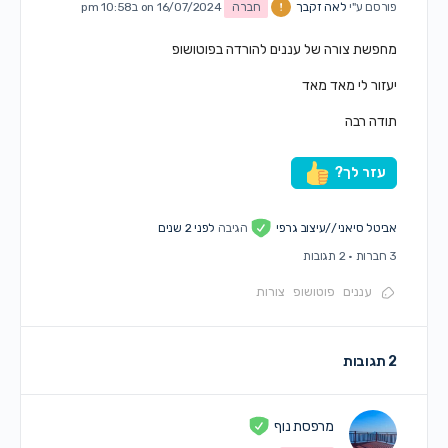
פורסם ע"י
לאה זקבך
חברה
on 16/07/2024 ב10:58 pm
מחפשת צורה של עננים להורדה בפוטושופ
יעזור לי מאד מאד
תודה רבה
עזר לך?
אביטל סיאני //עיצוב גרפי
הגיבה
לפני 2 שנים
3 חברות
·
2 תגובות
עננים
פוטושופ
צורות
2 תגובות
מרפסת נוף