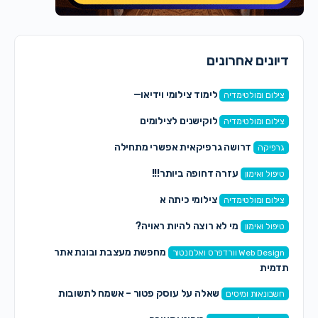
דיונים אחרונים
לימוד צילומי וידיאו—
צילום ומולטימדיה
לוקישנים לצילומים
צילום ומולטימדיה
דרושה גרפיקאית אפשרי מתחילה
גרפיקה
עזרה דחופה ביותר!!!
טיפול ואימון
צילומי כיתה א
צילום ומולטימדיה
מי לא רוצה להיות ראויה?
טיפול ואימון
מחפשת מעצבת ובונת אתר
Web Design וורדפרס ואלמנטור
תדמית
שאלה על עוסק פטור – אשמח לתשובות
חשבונאות ומיסים