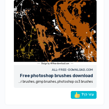
ALL-FREE-DOWNLOAD.COM
Free photoshop brushes download
Free download ps brushes 2,517 files in .abr, hair brushes photoshop, photoshop 7 brushes free, zip brush, photoshop flower brushes, gimp brushes, photoshop cs3 brushes
עזר לך?