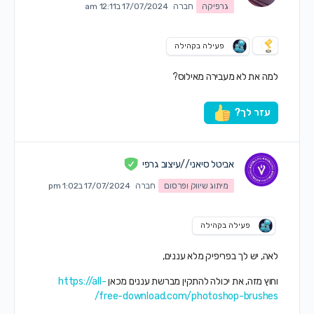
גרפיקה
חברה
17/07/2024 ב12:11 am
פעילה בקהילה
למה את לא מעבירה מאילוס?
עזר לך?
אביטל סיאני //עיצוב גרפי
מיתוג שיווק ופרסום
חברה
17/07/2024 ב1:02 pm
פעילה בקהילה
לאה, יש לך בפריפיק מלא עננים,
וחוץ מזה, את יכולה להתקין מברשת עננים מכאן
https://all-
free-download.com/photoshop-brushes/