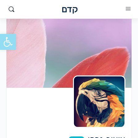
קדם
פתח סרגל