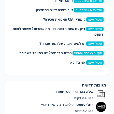
ריהוט ותאורה
אדריכלות ועיצוב פנים
כיור נטילת ידיים למסדרון
אדריכלות ועיצוב פנים
לימודי CBT האם את מכירה?
טיפול ואימון
דיון עם אחת הבנות כאן. מה אומרות? אשמח לחוות
טיפול ואימון
דעתכן
יש למישהי מייל של תמר עבודי?
טיפול ואימון
רכזת חברתית? זה במיוחד בשבילך!
סקרים הגרלות ומתנות
אני בדיכאון.
טיפול ואימון
תגובות חדשות
אילה כהן
on
ריהוט ותאורה
לפני 24 דקות
רחלי עפעס
on
לימוד צילומי וידיאו—
לפני 39 דקות