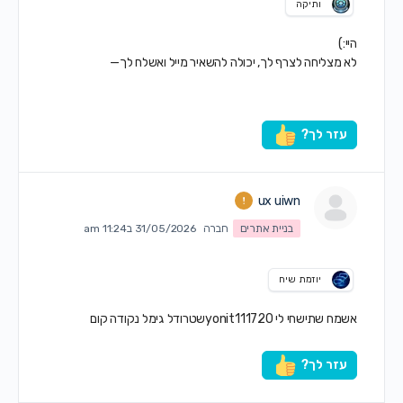
ותיקה
היי:)
לא מצליחה לצרף לך, יכולה להשאיר מייל ואשלח לך—
עזר לך?
ux uiwn
בניית אתרים
חברה
31/05/2026 ב11:24 am
יוזמת שיח
אשמח שתישחי לי yonit111720שטרודל גימל נקודה קום
עזר לך?