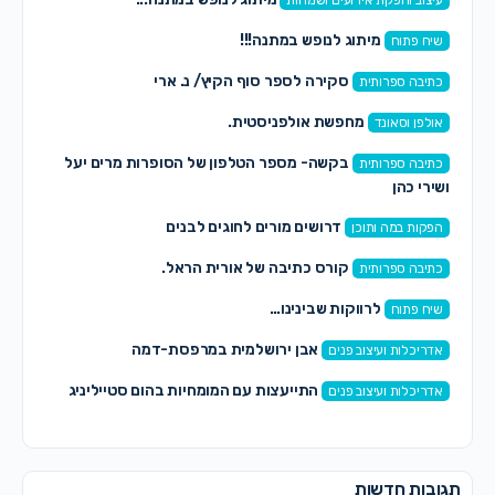
מיתוג לנופש במתנה!!!
שיח פתוח
סקירה לספר סוף הקיץ/ נ. ארי
כתיבה ספרותית
מחפשת אולפניסטית.
אולפן וסאונד
בקשה- מספר הטלפון של הסופרות מרים יעל
כתיבה ספרותית
ושירי כהן
דרושים מורים לחוגים לבנים
הפקות במה ותוכן
קורס כתיבה של אורית הראל.
כתיבה ספרותית
לרווקות שבינינו…
שיח פתוח
אבן ירושלמית במרפסת-דמה
אדריכלות ועיצוב פנים
התייעצות עם המומחיות בהום סטייליניג
אדריכלות ועיצוב פנים
תגובות חדשות