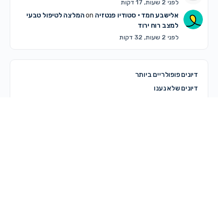
לפני 2 שעות, 17 דקות
אלישבע חמד • סטודיו פנטזיה
on
המלצה לטיפול טבעי
למצב רוח ירוד
לפני 2 שעות, 32 דקות
דיונים פופולריים ביותר
דיונים שלא נענו
© 2026 - מרכז קדם
מדריך לשימוש באתר
תקנון האתר ותנאי שימוש
מדיניות פרטיות
צרי קשר
מדיניות עוגיות