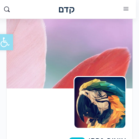
קדם
פתח סרג