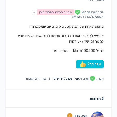
פורסם ע"י
שרה א
אומנות הבמה והפקות תוכן
on
13/12/2024 ב12:05 am
מחפשת אחת שכותבת קטעים קומיים עם עומק ברמה
אם יצא לך בעבר ואת טובה בזה אשמח לדוגמאות והצעות מחיר
למשך זמן של 5-7 דקות
למייל klaim100200 וההמשך ידוע
עזר לך?
תמר .
הגיבה
לפני 1 שנה, 7 חודשים
3 חברות
·
2 תגובות
2 תגובות
נועה שחר