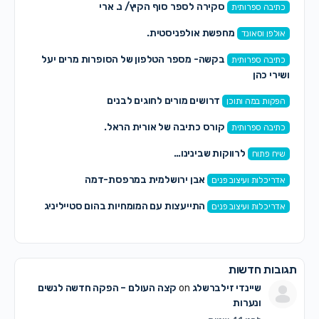
סקירה לספר סוף הקיץ/ נ. ארי
כתיבה ספרותית
מחפשת אולפניסטית.
אולפן וסאונד
בקשה- מספר הטלפון של הסופרות מרים יעל
כתיבה ספרותית
ושירי כהן
דרושים מורים לחוגים לבנים
הפקות במה ותוכן
קורס כתיבה של אורית הראל.
כתיבה ספרותית
לרווקות שבינינו…
שיח פתוח
אבן ירושלמית במרפסת-דמה
אדריכלות ועיצוב פנים
התייעצות עם המומחיות בהום סטייליניג
אדריכלות ועיצוב פנים
תגובות חדשות
שיינדי זילברשלג
on
קצה העולם – הפקה חדשה לנשים
ונערות