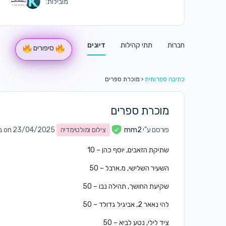
מובילות:
חברות
תתי קהילות
דיונים
סיפורים
כתיבה ספרותית
‹
מוכרת ספרים
מוכרת ספרים
פורסם ע"י
mm2
צילום ומולטימדיה
on 23/04/2025 ב10:38 am
שתיקת הזאבים, יוסף כהן – 10
השעיר השלישי, מ.ארבל – 50
שקיעת החושך, תהילה נבו – 50
להי נאאר 2, אביגיל גדולד – 50
ציד לילי, נטע לביא – 50