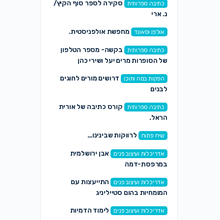
סקירה לספר סוף הקיץ/
כתיבה ספרותית
נ. ארי
מחפשת אולפניסטית.
אולפן וסאונד
בקשה- מספר הטלפון
כתיבה ספרותית
של הסופרות מרים יעל ושירי כהן
דרושים מורים לחוגים
הפקות במה ותוכן
לבנים
קורס כתיבה של אורית
כתיבה ספרותית
הראל.
לרווקות שבינינו…
שיח פתוח
אבן ירושלמית
אדריכלות ועיצוב פנים
במרפסת-דמה
התייעצות עם
אדריכלות ועיצוב פנים
המומחיות בהום סטייליניג
לימוד הדמיות
אדריכלות ועיצוב פנים