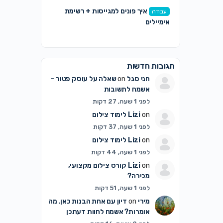
איך פונים למגייסות + רשימת
עבודה
אימיילים
תגובות חדשות
חני סגל
on
שאלה על עוסק פטור –
אשמח לתשובות
לפני 1 שעה, 27 דקות
on
Lizi
לימוד צילום
לפני 1 שעה, 37 דקות
on
Lizi
לימוד צילום
לפני 1 שעה, 44 דקות
on
Lizi
קורס צילום מקצועי,
מכירה?
לפני 1 שעה, 51 דקות
מירי
on
דיון עם אחת הבנות כאן. מה
אומרות? אשמח לחוות דעתכן