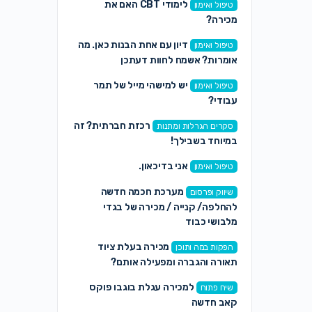
לימודי CBT האם את
טיפול ואימון
מכירה?
דיון עם אחת הבנות כאן. מה
טיפול ואימון
אומרות? אשמח לחוות דעתכן
יש למישהי מייל של תמר
טיפול ואימון
עבודי?
רכזת חברתית? זה
סקרים הגרלות ומתנות
במיוחד בשבילך!
אני בדיכאון.
טיפול ואימון
מערכת חכמה חדשה
שיווק ופרסום
להחלפה/ קנייה / מכירה של בגדי
מלבושי כבוד
מכירה בעלת ציוד
הפקות במה ותוכן
תאורה והגברה ומפעילה אותם?
למכירה עגלת בוגבו פוקס
שיח פתוח
קאב חדשה