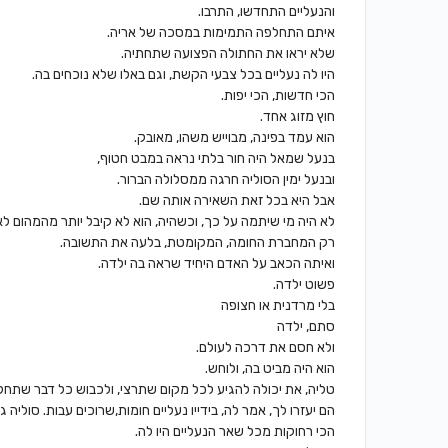
והנעליים התחדשו, התרבו.
איתם התחלפה התמימות במסכה של אריה.
שלא יראו את החתולה הפצועה שתחתיה.
היו לה נעליים בכל צבעי הקשת, וגם באלו שלא נוכחים בה.
הכי חדשות, הכי יפות.
חוץ מזוג אחד.
הוא עמד בפינה, מבוייש משהו, מאובק.
בנעל שמאל היה חור בלתי נראה במבט חטוף,
ובנעל ימין הסוליה חרגה ממסלולה הברור.
אבל היא בכל זאת השאירה אותה שם.
לא היה מי שיתמה על כך, וכשהיה, הוא לא קיבל יותר מהמהום לא 
רק המחברת החומה, המקומטת, בלעה את התשובה.
ואיתה הכאב על האדם היחיד שראה בה ילדה.
פשוט ילדה.
בלי מרדנית או חצופה
סתם, ילדה
ולא חסם את דרכה לעולם.
הוא היה מביט בה, ולוחש.
טליה, את יכולה להגיע לכל מקום שתרצי, ולכבוש כל דבר שתחלמ
הם יעזרו לך, אמר לה, בידייו נעליים חומות,שרוכים עבות. סוליה ג
הכי רחוקות מכל שאר הנעליים היו לה.