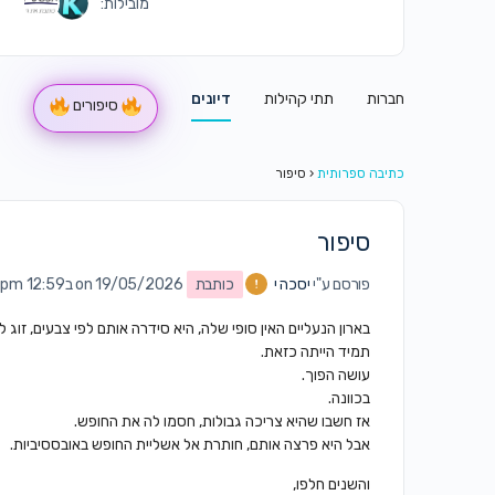
מובילות:
חברות
תתי קהילות
דיונים
סיפורים
כתיבה ספרותית
‹
סיפור
סיפור
פורסם ע"י
יסכה י
כותבת
on 19/05/2026 ב12:59 pm
בארון הנעליים האין סופי שלה, היא סידרה אותם לפי צבעים, זוג ליד
תמיד הייתה כזאת.
עושה הפוך.
בכוונה.
אז חשבו שהיא צריכה גבולות, חסמו לה את החופש.
אבל היא פרצה אותם, חותרת אל אשליית החופש באובססיביות.
והשנים חלפו,