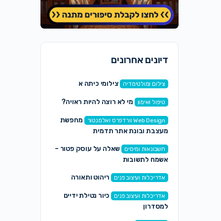
דיונים אחרונים
צילומי כיתה א
צילום ומולטימדיה
מי לא רוצה להיות ראויה?
טיפול ואימון
מחפשת
Web Design וורדפרס ואלמנטור
מעצבת ובונת אתר תדמית
שאלה על עוסק פטור –
חשבונאות ומיסים
אשמח לתשובות
ריהוט ותאורה
אדריכלות ועיצוב פנים
כיור נטילת ידיים
אדריכלות ועיצוב פנים
למסדרון