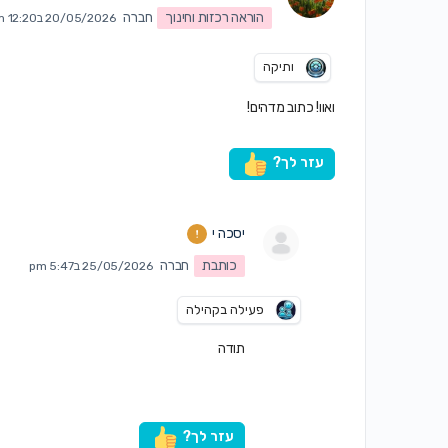
הוראה רכזות וחינוך
חברה
20/05/2026 ב12:20 am
ותיקה
ואוו! כתוב מדהים!
עזר לך?
יסכה י
כותבת
חברה
25/05/2026 ב5:47 pm
פעילה בקהילה
תודה
עזר לך?