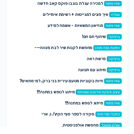
למכירה עגלת בוגבו פוקס קאב חדשה
שיח פתוח
איך פונים למגייסות + רשימת אימיילים
עבודה
מוזיאון המשאיות – אשמח למידע
שיח פתוח
שיתוף חם חם!
גרפיקה
מחפשת לקנות שיר לבת מצווה—–
הפקות במה ותוכן
פרשת ראה
גרפיקה
מיתוג עם תנועה
גרפיקה
חיות בקוביות מטעם עירית בני ברק, למי מתאים?
שיח פתוח
מיתוג לנופש במתנה!!!
עיצוב והפקת אירועים ושמחות
מיתוג לנופש במתנה!!!
שיח פתוח
סקירה לספר סוף הקיץ/ נ. ארי
כתיבה ספרותית
מחפשת אולפניסטית.
אולפן וסאונד