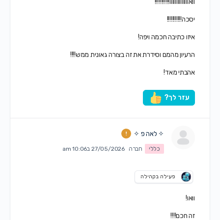
וואוווווווווווווו!!!!!!!!!!!
יסכה!!!!!!!!!!!
איזו כתיבה חכמה ויפה!
הרעיון מהמם וסידרת את זה בצורה גאונית ממש!!!!
אהבתי מאד!
עזר לך?
✧ לאה פ ✧
כללי
חברה
27/05/2026 ב10:06 am
פעילה בקהילה
וואו!
זה חכם!!!!