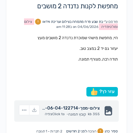
מחפשת לקנות נדנדה 2 מושבים
פורסם ע"י
בת שבע פרח מתמחה בצילום ועריכת ווידאו
צילום
ומולטימדיה
on 04/06/2026 ב11:28 am
היי, מחפשת מישהי שמוכרת נדנדה 2 מושבים מעץ
יעזור גם יד 2 במצב טוב.
תודה רבה, מצורף תמונה.
עזר לך?
צילום-מסך-2026-06-04-122714.png
355 kb
קובץ תמונה
-
Click to
צפיה
ספיר כהן
הגיבה
לפני 2 חודשים
2 חברות
·
1 תגובה