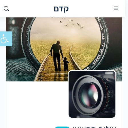
קדם
פתח סרג