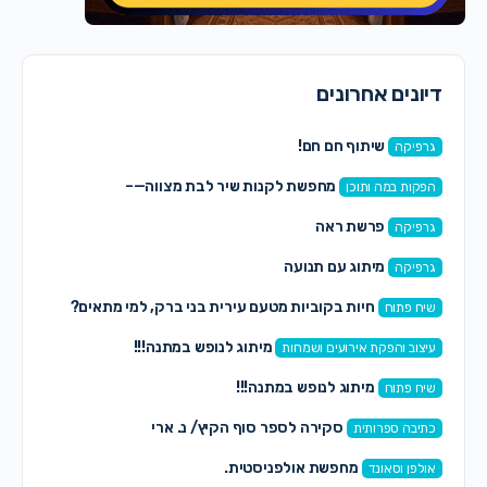
דיונים אחרונים
שיתוף חם חם!
גרפיקה
מחפשת לקנות שיר לבת מצווה—–
הפקות במה ותוכן
פרשת ראה
גרפיקה
מיתוג עם תנועה
גרפיקה
חיות בקוביות מטעם עירית בני ברק, למי מתאים?
שיח פתוח
מיתוג לנופש במתנה!!!
עיצוב והפקת אירועים ושמחות
מיתוג לנופש במתנה!!!
שיח פתוח
סקירה לספר סוף הקיץ/ נ. ארי
כתיבה ספרותית
מחפשת אולפניסטית.
אולפן וסאונד