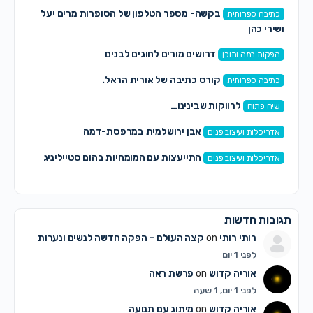
בקשה- מספר הטלפון של הסופרות מרים יעל
כתיבה ספרותית
ושירי כהן
דרושים מורים לחוגים לבנים
הפקות במה ותוכן
קורס כתיבה של אורית הראל.
כתיבה ספרותית
לרווקות שבינינו…
שיח פתוח
אבן ירושלמית במרפסת-דמה
אדריכלות ועיצוב פנים
התייעצות עם המומחיות בהום סטייליניג
אדריכלות ועיצוב פנים
תגובות חדשות
רותי רותי
on
קצה העולם – הפקה חדשה לנשים ונערות
לפני 1 יום
אוריה קדוש
on
פרשת ראה
לפני 1 יום, 1 שעה
אוריה קדוש
on
מיתוג עם תנועה