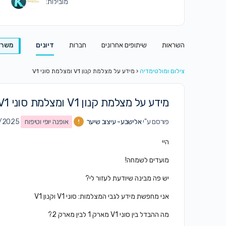
מובילות:
השראות
שיתופים אחרונים
חברות
דיונים
משרו
צילום ומולטימדיה
‹
מידע על מצלמת קנון V1 ומצלמת סוני V1
מידע על מצלמת קנון V1 ומצלמת סוני V1
פורסם ע"י
אלישבע- עיצוב שיער
אופנה יופי וטיפוח
11/10/2025
היי
מועדים לשמחה!
יש פה מבינה שיודעת לעזור לי?
אני מחפשת מידע לגבי המצלמות: סוני V1 וקנון V1
מה ההבדל בין סוני V1 מארק 1 לבין מארק 2?