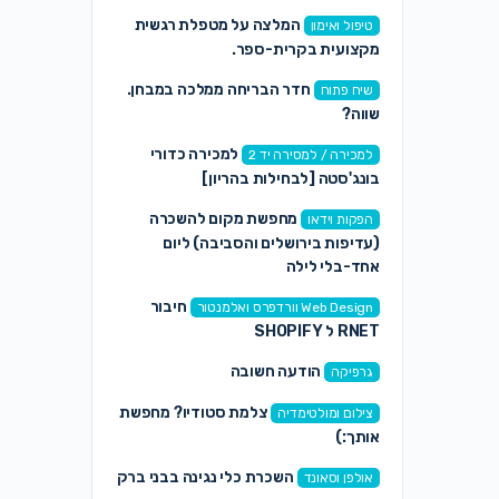
המלצה על מטפלת רגשית
טיפול ואימון
מקצועית בקרית-ספר.
חדר הבריחה ממלכה במבחן.
שיח פתוח
שווה?
למכירה כדורי
למכירה / למסירה יד 2
בונג'סטה [לבחילות בהריון]
מחפשת מקום להשכרה
הפקות וידאו
(עדיפות בירושלים והסביבה) ליום
אחד-בלי לילה
חיבור
Web Design וורדפרס ואלמנטור
RNET ל SHOPIFY
הודעה חשובה
גרפיקה
צלמת סטודיו? מחפשת
צילום ומולטימדיה
אותך:)
השכרת כלי נגינה בבני ברק
אולפן וסאונד