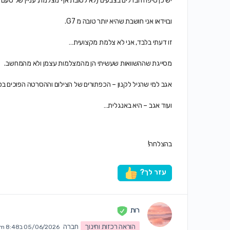
יש כן טיפה הבדלים בצבעים (לא לטובת אף מצלמה, עניין של טעם לד
ובוידאו אני חושבת שהיא יותר טובה מ G7.
זו דעתי בלבד, אני לא צלמת מקצועית…
מסייגת שההשוואות שעשיתי הן מהמצלמות עצמן ולא מהמחשב.
אגב למי שרגיל לקנון – הכפתורים של הצילום וההסרטה הפוכים בסונ
ועוד אגב – היא באנגלית…
בהצלחה!
עזר לך?
רות
הוראה רכזות וחינוך
חברה
05/06/2026 ב8:48 am