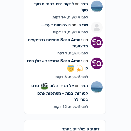
תמר
on
לנקום נחת בחנויות סוף
סוף!
לפני 4 שעות, 14 דקות
שרי פ.
on
רוצה חוות דעת….
לפני 4 שעות, 18 דקות
on
Sara Amor
מחפשת גרפיקאית
מקצועית
לפני 5 שעות, 1 דקה
on
Sara Amor
הטריילר שכולן חיכו
לו
לפני 5 שעות, 6 דקות
תמר
on
אל תגידי כלום
סרט
לנערות ובנות – משתפות אתכן
בטריילר
לפני 5 שעות, 12 דקות
דיונים פופולריים ביותר