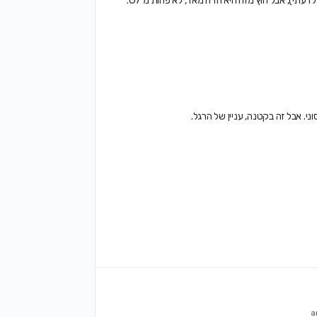
עתי), אבל חוץ מזה היא חדה מאד, לא פחות מ G7.
י. אבל זה בקטנה, עניין של הרגל.