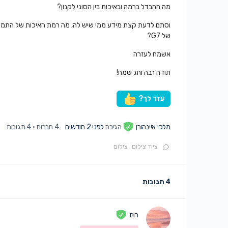
מה ההבדל ברמה ובאיכות בין הסוני לקנון?
וסתם לדעת קצת מידע ממי שיש לה, מה רמת האיכות של התמו
של G7?
אשמח לעזרה
תודה רבה וחג שמח!
עזר לך?
מלכי איינהורן
הגיבה
לפני 2 חודשים
4 חברות
·
4 תגובות
ציוד צילום
צילום
4 תגובות
רות