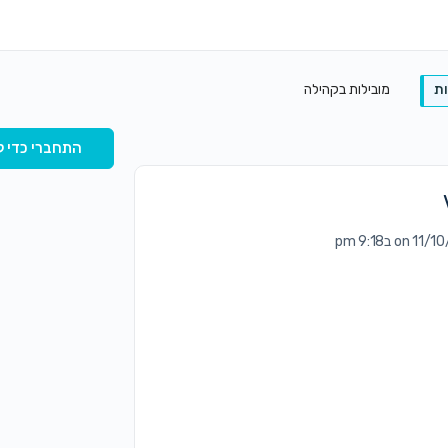
ת
מובילות בקהילה
התחברי כדי ל
on  ב9:18 pm