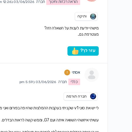
הוראה רכזות וחינוך
חברה
03/06/2026 ב12:26 pm
ותיקה
מישהי יודעת לענות על השאלה הזו?
מצטרפת גם..
עזר לך?
אסתי
כללי
חברה
03/06/2026 ב5:59 pm
חברה תורמת
לי יש את סוני v1 שקניתי בעקבות ההמלצות שהיו פה בפורום ו
אני מ
עשיתי איזושהי השוואה איתה ועם G7, וממש קשה לראות הבדלים.