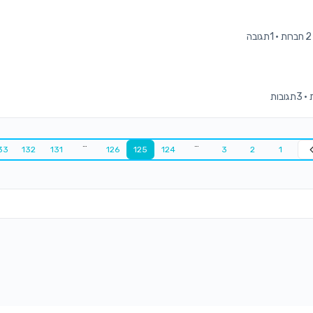
2 חברות
·
1תגובה
·
3תגובות
…
…
33
132
131
126
125
124
3
2
1