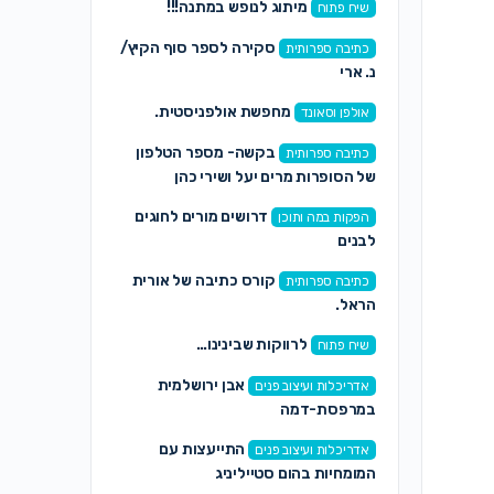
מיתוג לנופש במתנה!!!
שיח פתוח
סקירה לספר סוף הקיץ/
כתיבה ספרותית
נ. ארי
מחפשת אולפניסטית.
אולפן וסאונד
בקשה- מספר הטלפון
כתיבה ספרותית
של הסופרות מרים יעל ושירי כהן
דרושים מורים לחוגים
הפקות במה ותוכן
לבנים
קורס כתיבה של אורית
כתיבה ספרותית
הראל.
לרווקות שבינינו…
שיח פתוח
אבן ירושלמית
אדריכלות ועיצוב פנים
במרפסת-דמה
התייעצות עם
אדריכלות ועיצוב פנים
המומחיות בהום סטייליניג