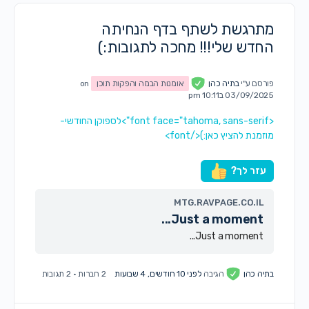
מתרגשת לשתף בדף הנחיתה
החדש שלי!!! מחכה לתגובות:)
פורסם ע"י
בתיה כהן
אומנות הבמה והפקות תוכן
on
03/09/2025 ב10:11 pm
<font face="tahoma, sans-serif">לספוקן החודשי-
מוזמנת להציץ כאן:)</font>
עזר לך?
MTG.RAVPAGE.CO.IL
Just a moment...
Just a moment...
בתיה כהן
הגיבה
לפני 10 חודשים, 4 שבועות
2 חברות
·
2 תגובות