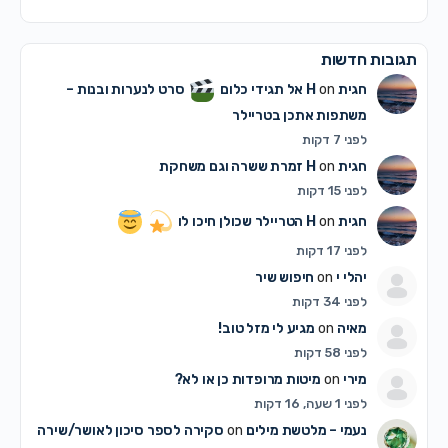
תגובות חדשות
חגית H
on
אל תגידי כלום
סרט לנערות ובנות –
משתפות אתכן בטריילר
לפני 7 דקות
חגית H
on
זמרת ששרה וגם משחקת
לפני 15 דקות
חגית H
on
הטריילר שכולן חיכו לו
לפני 17 דקות
יהלי י
on
חיפוש שיר
לפני 34 דקות
מאיה
on
מגיע לי מזל טוב!
לפני 58 דקות
מירי
on
מיטות מרופדות כן או לא?
לפני 1 שעה, 16 דקות
נעמי – מלטשת מילים
on
סקירה לספר סיכון לאושר/שירה