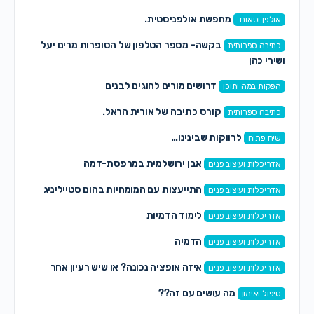
מחפשת אולפניסטית.
אולפן וסאונד
בקשה- מספר הטלפון של הסופרות מרים יעל
כתיבה ספרותית
ושירי כהן
דרושים מורים לחוגים לבנים
הפקות במה ותוכן
קורס כתיבה של אורית הראל.
כתיבה ספרותית
לרווקות שבינינו…
שיח פתוח
אבן ירושלמית במרפסת-דמה
אדריכלות ועיצוב פנים
התייעצות עם המומחיות בהום סטייליניג
אדריכלות ועיצוב פנים
לימוד הדמיות
אדריכלות ועיצוב פנים
הדמיה
אדריכלות ועיצוב פנים
איזה אופציה נכונה? או שיש רעיון אחר
אדריכלות ועיצוב פנים
מה עושים עם זה??
טיפול ואימון