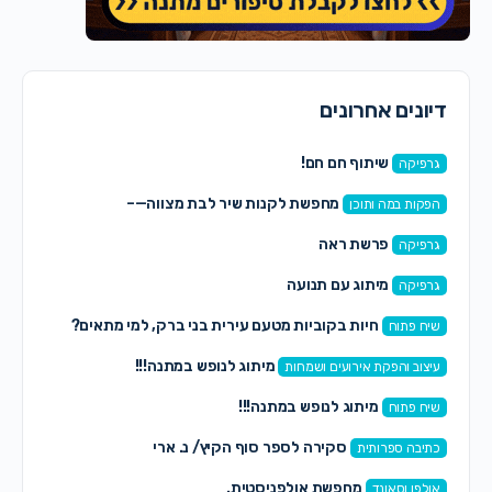
דיונים אחרונים
שיתוף חם חם!
גרפיקה
מחפשת לקנות שיר לבת מצווה—–
הפקות במה ותוכן
פרשת ראה
גרפיקה
מיתוג עם תנועה
גרפיקה
חיות בקוביות מטעם עירית בני ברק, למי מתאים?
שיח פתוח
מיתוג לנופש במתנה!!!
עיצוב והפקת אירועים ושמחות
מיתוג לנופש במתנה!!!
שיח פתוח
סקירה לספר סוף הקיץ/ נ. ארי
כתיבה ספרותית
מחפשת אולפניסטית.
אולפן וסאונד