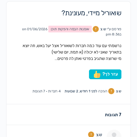
שואוריל מיידי, מעונינת?
פורסם ע"י
ש.צ
אומנות הבמה והפקות תוכן
on 01/06/2026
ב8:36 pm
נרשמתי עם עוד כמה חברות לשואוריל אצל יעל באש, וזה יוצא
בתאריך שאני לא יכולה (א תמוז, יום שלישי)
מי שרוצה שתגיב בפרטי ואתן לה פרטים…
עזר לך?
ש.צ
הגיבה
לפני 1 חודש, 2 שבועות
4 חברות
·
7 תגובות
7 תגובות
ש.צ