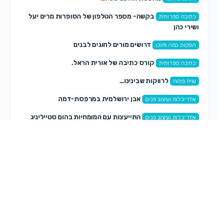
בקשה- מספר הטלפון של הסופרות מרים יעל
כתיבה ספרותית
ושירי כהן
דרושים מורים לחוגים לבנים
הפקות במה ותוכן
קורס כתיבה של אורית הראל.
כתיבה ספרותית
לרווקות שבינינו…
שיח פתוח
אבן ירושלמית במרפסת-דמה
אדריכלות ועיצוב פנים
התייעצות עם המומחיות בהום סטייליניג
אדריכלות ועיצוב פנים
תגובות חדשות
רותי רותי
on
קצה העולם – הפקה חדשה לנשים ונערות
לפני 14 שעות, 7 דקות
אוריה קדוש
on
פרשת ראה
לפני 14 שעות, 32 דקות