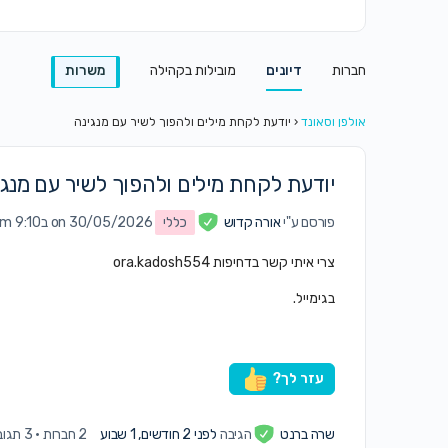
חברות
דיונים
מובילות בקהילה
משרות
אולפן וסאונד
‹
יודעת לקחת מילים ולהפוך לשיר עם מנגינה
יודעת לקחת מילים ולהפוך לשיר עם מנגי
פורסם ע"י
אורה קדוש
כללי
on 30/05/2026 ב9:10 pm
צרי איתי קשר בדחיפות ora.kadosh554
בגימייל.
עזר לך?
שרה ברנט
הגיבה
לפני 2 חודשים, 1 שבוע
2 חברות
·
3 תגובות