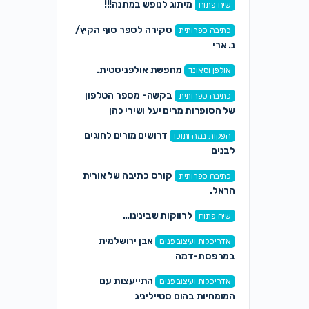
מיתוג לנופש במתנה!!!
שיח פתוח
סקירה לספר סוף הקיץ/
כתיבה ספרותית
נ. ארי
מחפשת אולפניסטית.
אולפן וסאונד
בקשה- מספר הטלפון
כתיבה ספרותית
של הסופרות מרים יעל ושירי כהן
דרושים מורים לחוגים
הפקות במה ותוכן
לבנים
קורס כתיבה של אורית
כתיבה ספרותית
הראל.
לרווקות שבינינו…
שיח פתוח
אבן ירושלמית
אדריכלות ועיצוב פנים
במרפסת-דמה
התייעצות עם
אדריכלות ועיצוב פנים
המומחיות בהום סטייליניג