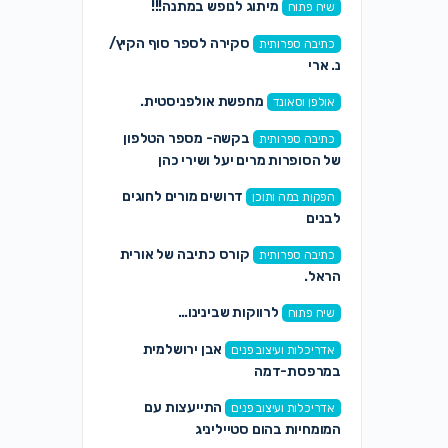
מיתוג לנופש במתנה!!!
שיח פתוח
סקירה לספר סוף הקיץ/
כתיבה ספרותית
נ. ארי
מחפשת אולפניסטית.
אולפן וסאונד
בקשה- מספר הטלפון
כתיבה ספרותית
של הסופרות מרים יעל ושירי כהן
דרושים מורים לחוגים
הפקות במה ותוכן
לבנים
קורס כתיבה של אורית
כתיבה ספרותית
הראל.
לרווקות שבינינו…
שיח פתוח
אבן ירושלמית
אדריכלות ועיצוב פנים
במרפסת-דמה
התייעצות עם
אדריכלות ועיצוב פנים
המומחיות בהום סטייליניג