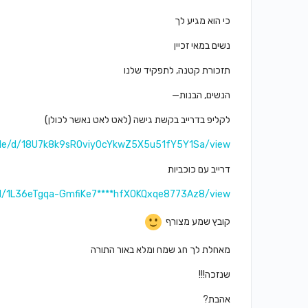
כי הוא מגיע לך
נשים במאי זכיין
תזכורת קטנה, לתפקיד שלנו
הנשים, הבנות—
לקליפ בדרייב בקשת גישה (לאט לאט נאשר לכולן)
/file/d/18U7k8k9sROviy0cYkwZ5X5u51fY5Y1Sa/view
דרייב עם כוכביות
le/d/1L36eTgqa-GmfiKe7****hfXOKQxqe8773Az8/view
קובץ שמע מצורף
מאחלת לך חג שמח ומלא באור התורה
שנזכה!!!
אהבת?