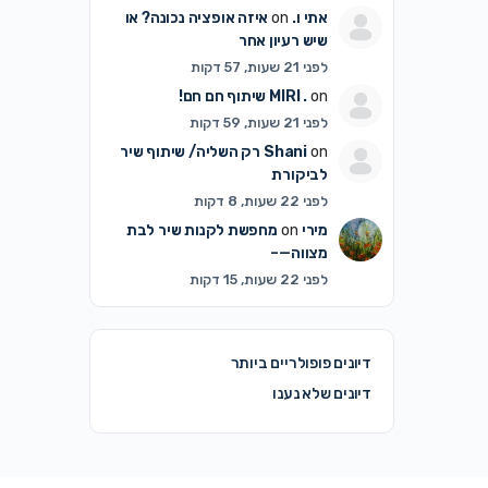
אתי ו.
on
איזה אופציה נכונה? או
שיש רעיון אחר
לפני 21 שעות, 57 דקות
on
MIRI .
שיתוף חם חם!
לפני 21 שעות, 59 דקות
on
Shani
רק השליה/ שיתוף שיר
לביקורת
לפני 22 שעות, 8 דקות
מירי
on
מחפשת לקנות שיר לבת
מצווה—–
לפני 22 שעות, 15 דקות
דיונים פופולריים ביותר
דיונים שלא נענו