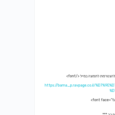
https://bama_p.ravpage.co.il/%D7%
%D
ם כך ***