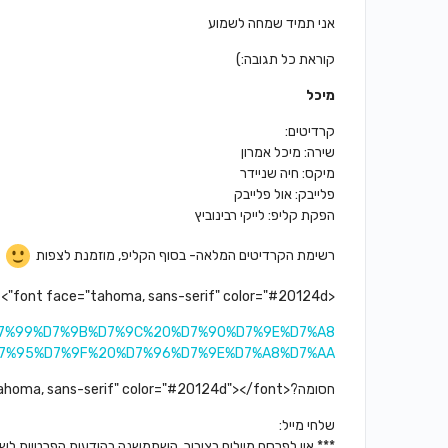
אני תמיד שמחה לשמוע
קוראת כל תגובה:)
מיכל
​קרדיטים:
שירה: מיכל אמרון
מיקס: חיה שניידר
פלייבק: אול פלייבק
הפקת קליפ: לייקי רבינוביץ
רשימת הקרדיטים המלאה- בסוף הקליפ, מוזמנת לצפות
<font face="tahoma, sans-serif" color="#20124d">ל​הצטרפות לתפוצה במייל </font>
9E%D7%99%D7%9B%D7%9C%20%D7%90%D7%9E%D7%A8
7%95%D7%9F%20%D7%96%D7%9E%D7%A8%D7%AA
חסומה?<font face="tahoma, sans-serif" color="#20124d"></font>
שלחי מייל:
*** אין לפרסם מיילים בציבור, השתמשנה בהודעות הפרטיות לש