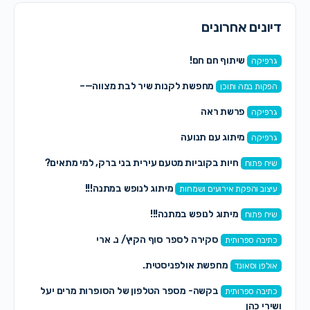
דיונים אחרונים
שיתוף חם חם!
גרפיקה
מחפשת לקנות שיר לבת מצווה—–
הפקות במה ותוכן
פרשת ראה
גרפיקה
מיתוג עם תנועה
גרפיקה
חיות בקוביות מטעם עירית בני ברק, למי מתאים?
שיח פתוח
מיתוג לנופש במתנה!!!
עיצוב והפקת אירועים ושמחות
מיתוג לנופש במתנה!!!
שיח פתוח
סקירה לספר סוף הקיץ/ נ. ארי
כתיבה ספרותית
מחפשת אולפניסטית.
אולפן וסאונד
בקשה- מספר הטלפון של הסופרות מרים יעל
כתיבה ספרותית
ושירי כהן