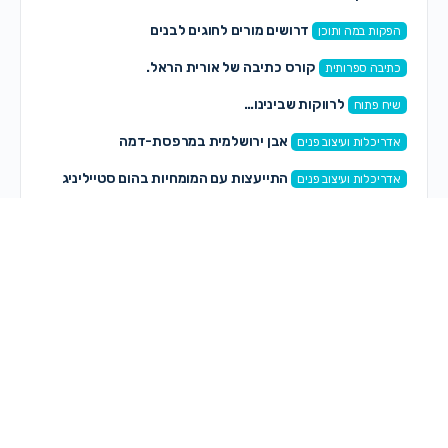
דרושים מורים לחוגים לבנים
הפקות במה ותוכן
קורס כתיבה של אורית הראל.
כתיבה ספרותית
לרווקות שבינינו…
שיח פתוח
אבן ירושלמית במרפסת-דמה
אדריכלות ועיצוב פנים
התייעצות עם המומחיות בהום סטייליניג
אדריכלות ועיצוב פנים
תגובות חדשות
רותי רותי
on
קצה העולם – הפקה חדשה לנשים ונערות
לפני 6 שעות, 14 דקות
אוריה קדוש
on
פרשת ראה
לפני 6 שעות, 39 דקות
אוריה קדוש
on
מיתוג עם תנועה
לפני 6 שעות, 42 דקות
אוריה קדוש
on
שיתוף חם חם!