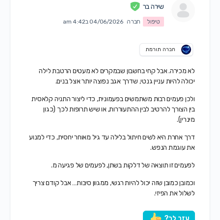
שירה בר
טיפול
חברה
04/06/2026 ב4:42 am
חברה תורמת
לא מכירה. אבל קחי בחשבון שבמקרים לא מעטים הרטבת לילה
יכולה להיות עניין גנטי, שדרך אגב נפוצה יותר אצל בנים.
ולכן פעמים רבות משתמשים בפעמונית, כדי ליצור התניה קלאסית
בין הצורך להרטיב לבין ההתעוררות, או שיש תרופות לכך (כגון
מינרין).
דרך אחרת היא לשים חיתול בלילה עד גיל מאוחר יחסית, כדי למנוע
את עוגמת הנפש.
לפעמים זו תוצאה של דלקות בשתן, לפעמים של פגיעה מ.
וכמובן כמובן שזה יכול להיות רגשי, ממגוון סיבות… אבל קודם צריך
לשלול את הפיזי.
עזר לך?