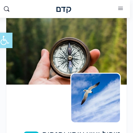
קדם
פתח סרג