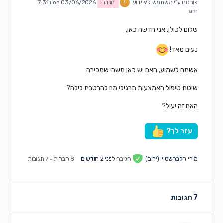
פורסם ע"י
משתמש לא ידוע
חברה
on 03/06/2026 ב7:31
am
שלום לכולן, אני חדשה כאן,
נעים מאד!
אשמח לשמוע, האם יש כאן משהי שמכירה
שיטת טיפול האמצעות תרגילי מח להרטבת לילה?
האם זה יעיל?
עזר לך?
מירי הלברשטיין (ירום)
הגיבה
לפני 2 חודשים
8 חברות
·
7 תגובות
7 תגובות