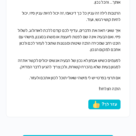
אותך… והכל נכון.
הרטבות לילה זה עניין כל כך דינאמי, זה יכול להיות עניין פיזי, יכול
להיות קושי רגשי, ועוד.
איך שאני רואה את הדברים, עדיף לכם קודם ללכת לאורולוג, לשלול
פיזי. ואם הבעיה אינה שם לפנות ליועצת או משהו בסגנון, מישהי עם
היבט רחב שמכירה הרבה שיטות וסגנונות שתוכל לעזור לכם ולכוון
אתכם למקום הנכון.
לפעמים כשיש אבחון לא נכון של הבעיה אנשים יכולים לקשר את זה
למגוון בעיות שלא בהכרח קשורות, ולכן צריך להגיע לדבר המדויק.
אם תרצי בפרטי יש לי מישהי שאולי תוכל לכוון אתכם ולעזור.
הרבה הצלחה!
עזר לך?