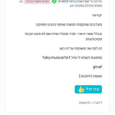
פורסם ע"י
טובי וינברג ניהול תזמורות
אולפן סאונד ונגינה
on
27/05/2026 ב10:28 pm
יקירותי
מעדכנת שהקמתי תפוצת שיתוף בהגיגי מוסיקה
ובגלל שאני זו אני- סביר ומעלה שיהיו שם לא מעט הבנות
פסיכולוגיות
זה למה אני משתפת על זה כאן
מוזמנות לשלוח לי מייל toby.musicartist
gmail
אשמח להיפגש:)
עזר לך?
1 חברה
·
0 תגובות