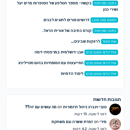
בקשה- מספר הטלפון של הסופרות מרים יעל
כתיבה ספרותית
ושירי כהן
דרושים מורים לחוגים לבנים
הפקות במה ותוכן
קורס כתיבה של אורית הראל.
כתיבה ספרותית
לרווקות שבינינו…
שיח פתוח
אבן ירושלמית במרפסת-דמה
אדריכלות ועיצוב פנים
התייעצות עם המומחיות בהום סטייליניג
אדריכלות ועיצוב פנים
לימוד הדמיות
אדריכלות ועיצוב פנים
תגובות חדשות
טובי וינברג ניהול תזמורות
on
מה עושים עם זה??
לפני 1 שעה, 15 דקות
מירי
on
זמרת ששרה וגם משחקת
לפני 1 שעה, 42 דקות