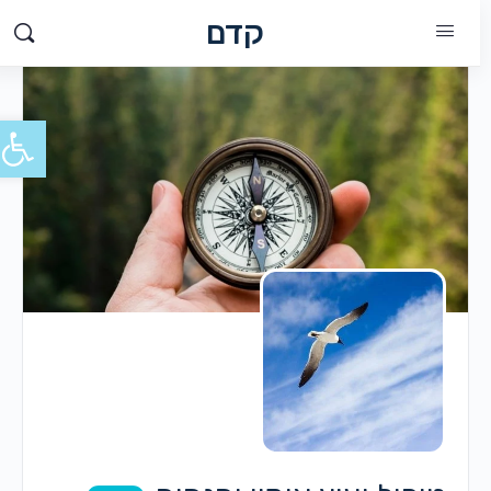
קדם
פתח סרג