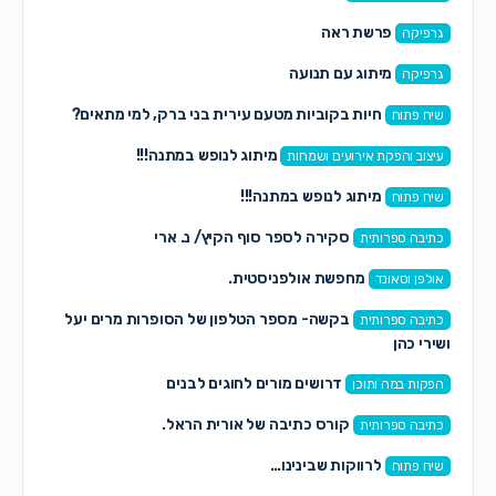
פרשת ראה
גרפיקה
מיתוג עם תנועה
גרפיקה
חיות בקוביות מטעם עירית בני ברק, למי מתאים?
שיח פתוח
מיתוג לנופש במתנה!!!
עיצוב והפקת אירועים ושמחות
מיתוג לנופש במתנה!!!
שיח פתוח
סקירה לספר סוף הקיץ/ נ. ארי
כתיבה ספרותית
מחפשת אולפניסטית.
אולפן וסאונד
בקשה- מספר הטלפון של הסופרות מרים יעל
כתיבה ספרותית
ושירי כהן
דרושים מורים לחוגים לבנים
הפקות במה ותוכן
קורס כתיבה של אורית הראל.
כתיבה ספרותית
לרווקות שבינינו…
שיח פתוח