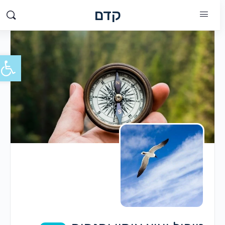
קדם
פתח סרג