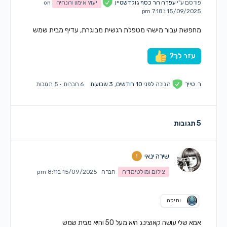
פורסם ע"י
עפרה הר כסף גולדשטיין
יעוץ אימון והנחיה
on
15/09/2025 ב7:18 pm
מחפשת עבור מישהי מטפלת רגשית מבוגרת, עדיף מבית שמש
עזר לך?
ר. טייך
הגיבה
לפני 10 חודשים, 3 שבועות
6 חברות
·
5 תגובות
5 תגובות
שירה ינאי
צילום ומולטימדיה
חברה
15/09/2025 ב8:11 pm
ותיקה
אמא שלי עושה קאוצינג היא מעל 50 והיא מבית שמש