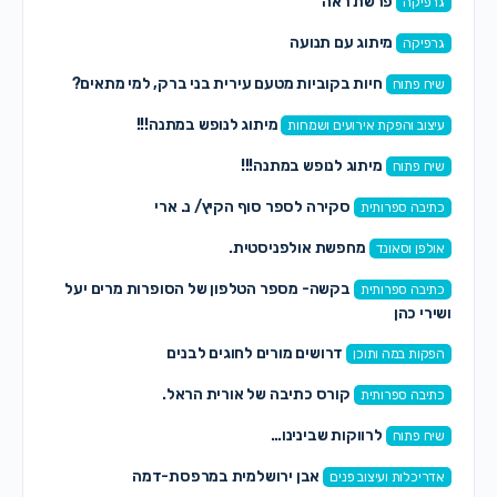
פרשת ראה
גרפיקה
מיתוג עם תנועה
גרפיקה
חיות בקוביות מטעם עירית בני ברק, למי מתאים?
שיח פתוח
מיתוג לנופש במתנה!!!
עיצוב והפקת אירועים ושמחות
מיתוג לנופש במתנה!!!
שיח פתוח
סקירה לספר סוף הקיץ/ נ. ארי
כתיבה ספרותית
מחפשת אולפניסטית.
אולפן וסאונד
בקשה- מספר הטלפון של הסופרות מרים יעל
כתיבה ספרותית
ושירי כהן
דרושים מורים לחוגים לבנים
הפקות במה ותוכן
קורס כתיבה של אורית הראל.
כתיבה ספרותית
לרווקות שבינינו…
שיח פתוח
אבן ירושלמית במרפסת-דמה
אדריכלות ועיצוב פנים