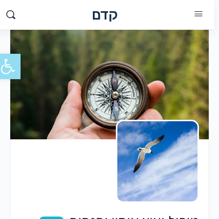
קדם
פתח סרג