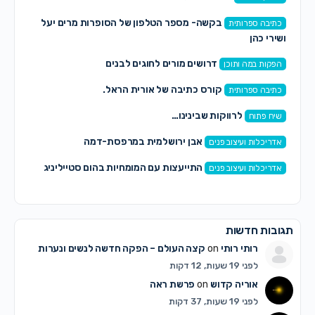
בקשה- מספר הטלפון של הסופרות מרים יעל
כתיבה ספרותית
ושירי כהן
דרושים מורים לחוגים לבנים
הפקות במה ותוכן
קורס כתיבה של אורית הראל.
כתיבה ספרותית
לרווקות שבינינו…
שיח פתוח
אבן ירושלמית במרפסת-דמה
אדריכלות ועיצוב פנים
התייעצות עם המומחיות בהום סטייליניג
אדריכלות ועיצוב פנים
תגובות חדשות
רותי רותי
on
קצה העולם – הפקה חדשה לנשים ונערות
לפני 19 שעות, 12 דקות
אוריה קדוש
on
פרשת ראה
לפני 19 שעות, 37 דקות