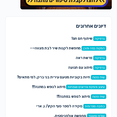
דיונים אחרונים
שיתוף חם חם!
גרפיקה
מחפשת לקנות שיר לבת מצווה—–
הפקות במה ותוכן
פרשת ראה
גרפיקה
מיתוג עם תנועה
גרפיקה
חיות בקוביות מטעם עירית בני ברק, למי מתאים?
שיח פתוח
מיתוג לנופש במתנה!!!
עיצוב והפקת אירועים ושמחות
מיתוג לנופש במתנה!!!
שיח פתוח
סקירה לספר סוף הקיץ/ נ. ארי
כתיבה ספרותית
מחפשת אולפניסטית.
אולפן וסאונד