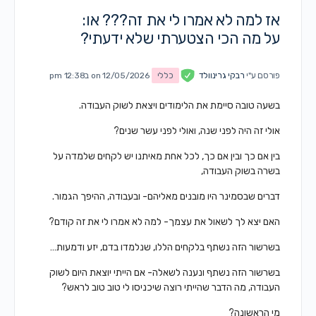
אז למה לא אמרו לי את זה??? או:
על מה הכי הצטערתי שלא ידעתי?
פורסם ע"י
רבקי גרינוולד
כללי
on 12/05/2026 ב12:38 pm
בשעה טובה סיימת את הלימודים ויצאת לשוק העבודה.
אולי זה היה לפני שנה, ואולי לפני עשר שנים?
בין אם כך ובין אם כך, לכל אחת מאיתנו יש לקחים שלמדה על
בשרה בשוק העבודה,
דברים שבסמינר היו מובנים מאליהם- ובעבודה, ההיפך הגמור.
האם יצא לך לשאול את עצמך- למה לא אמרו לי את זה קודם?
בשרשור הזה נשתף בלקחים הללו, שנלמדו בדם, יזע ודמעות…
בשרשור הזה נשתף ונענה לשאלה- אם הייתי יוצאת היום לשוק
העבודה, מה הדבר שהייתי רוצה שיכניסו לי טוב טוב לראש?
מי הראשונה?