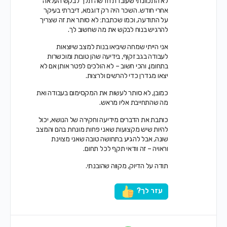
לא התכוונתי שעובדת חדשה תלך לבקש העלאה
אחרי חודש. השכר היה רק דוגמא, דיברתי בעיקר
על התודעה, וכמו שכתבת:
לא סותר את זה שצריך
להרגיש בנוח לבקש את מה שחשוב לך.
אני הייתי שמחה שיביאו בנות למצב שיוצאות
לעבודה בגב זקוף, בידיעה שהן טובות ומוכשרות
בתחומן, והכי חשוב – לא הולכים לפטר אותן אם לא
יצאו מגדרן כדי להרשים ולרצות.
כמובן, לא סותר לעשות את המקסימום בעבודה ואת
מה שהתחייבת אליו מראש.
כותבת את הדברים מידיעה וחקירה של הנושא, יכול
להיות שיש מקצועות שאני פחות מונחת בהם והמצב
שונה, אבל להגיע בתחושה טובה שאני מצוינת
וראויה – זה וודאי תקף לכל תחום.
תודה על הדיוק, מקווה שהובנתי.
עזר לך?