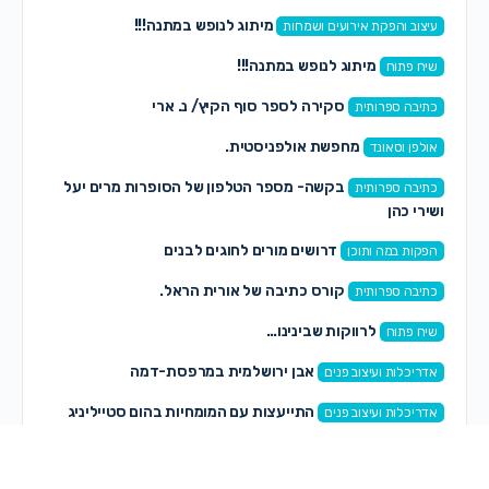
מיתוג לנופש במתנה!!!
עיצוב והפקת אירועים ושמחות
מיתוג לנופש במתנה!!!
שיח פתוח
סקירה לספר סוף הקיץ/ נ. ארי
כתיבה ספרותית
מחפשת אולפניסטית.
אולפן וסאונד
בקשה- מספר הטלפון של הסופרות מרים יעל
כתיבה ספרותית
ושירי כהן
דרושים מורים לחוגים לבנים
הפקות במה ותוכן
קורס כתיבה של אורית הראל.
כתיבה ספרותית
לרווקות שבינינו…
שיח פתוח
אבן ירושלמית במרפסת-דמה
אדריכלות ועיצוב פנים
התייעצות עם המומחיות בהום סטייליניג
אדריכלות ועיצוב פנים