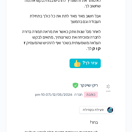
לא סותר את זה שצריך להרגיש בנוח לבקש את מה
שחשוב לך.
אבל חשוב מאד מאד לתת את כל כולך בתחילת
העבודה וגם בהמשך
לאחר מס' שנות וותק כאשר את מראה תמורה ברורה
לחברה ומוכיחה את כשרונותיך, מתאים לבקש
העלאה משמעותית בשכר ואף להרגיש שהמעסיק
ז
ק ו ק
לך.
עזר לך?
ריקי שיינקר
כותבת
חברה
12/05/2026 ב10:07 pm
פעילה בקהילה
ברור!