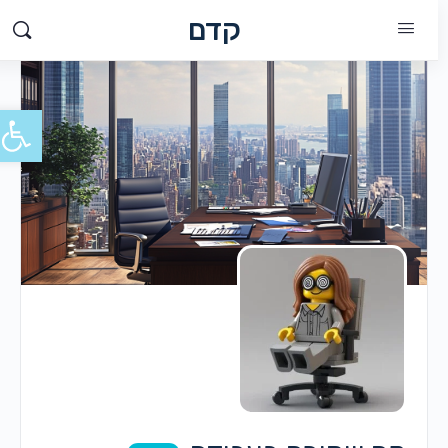
קדם
פתח סרג