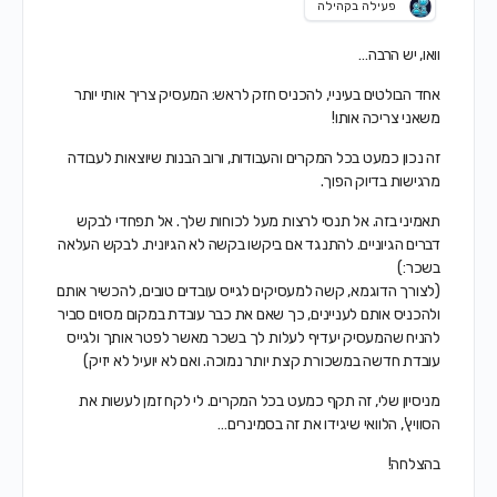
פעילה בקהילה
וואו, יש הרבה…
אחד הבולטים בעיניי, להכניס חזק לראש: המעסיק צריך אותי יותר
משאני צריכה אותו!
זה נכון כמעט בכל המקרים והעבודות, ורוב הבנות שיוצאות לעבודה
מרגישות בדיוק הפוך.
תאמיני בזה. אל תנסי לרצות מעל לכוחות שלך. אל תפחדי לבקש
דברים הגיוניים. להתנגד אם ביקשו בקשה לא הגיונית. לבקש העלאה
בשכר:)
(לצורך הדוגמא, קשה למעסיקים לגייס עובדים טובים, להכשיר אותם
ולהכניס אותם לעניינים, כך שאם את כבר עובדת במקום מסוים סביר
להניח שהמעסיק יעדיף לעלות לך בשכר מאשר לפטר אותך ולגייס
עובדת חדשה במשכורת קצת יותר נמוכה. ואם לא יועיל לא יזיק)
מניסיון שלי, זה תקף כמעט בכל המקרים. לי לקח זמן לעשות את
הסוויץ', הלוואי שיגידו את זה בסמינרים…
בהצלחה!