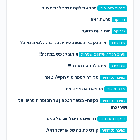
מחפשת לקנות שיר לבת מצווה—–
הפקות במה ותוכן
פרשת ראה
גרפיקה
מיתוג עם תנועה
גרפיקה
חיות בקוביות מטעם עירית בני ברק, למי מתאים?
שיח פתוח
מיתוג לנופש במתנה!!!
עיצוב והפקת אירועים ושמחות
מיתוג לנופש במתנה!!!
שיח פתוח
סקירה לספר סוף הקיץ/ נ. ארי
כתיבה ספרותית
מחפשת אולפניסטית.
אולפן וסאונד
בקשה- מספר הטלפון של הסופרות מרים יעל
כתיבה ספרותית
ושירי כהן
דרושים מורים לחוגים לבנים
הפקות במה ותוכן
קורס כתיבה של אורית הראל.
כתיבה ספרותית