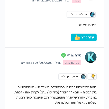
כללי
חברה
26/05/2026 ב8:42 am
פעילה בקהילה
אשמח לפרטים
עזר לך?
טליה שוורץ
מנהלת קדם
מובילה
03/06/2026 ב8:38 am
מנהלת קהילה
שלום הרבה בנות כתבו לי וכבר איבדתי מי נגד מי – מי שרוצה את
בית הבובות – ותבוא ** היום ** (צהריים / ערב ) לקחת אותו – זכתה.
בני ברק, איזור העיריה. זה מהמם, צריך רכב או עגלת סופר רצינית.
נא לעדכן, אשלח את הטלפון שלי.