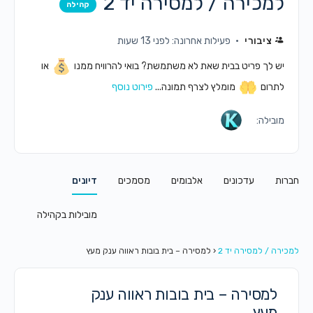
למכירה / למסירה יד 2
קהילה
ציבורי
פעילות אחרונה: לפני 13 שעות
יש לך פריט בבית שאת לא משתמשת? בואי להרוויח ממנו
או
לתרום
מומלץ לצרף תמונה...
פירוט נוסף
מובילה:
חברות
עדכונים
אלבומים
מסמכים
דיונים
מובילות בקהילה
למכירה / למסירה יד 2
‹
למסירה – בית בובות ראווה ענק מעץ
למסירה – בית בובות ראווה ענק
מעץ