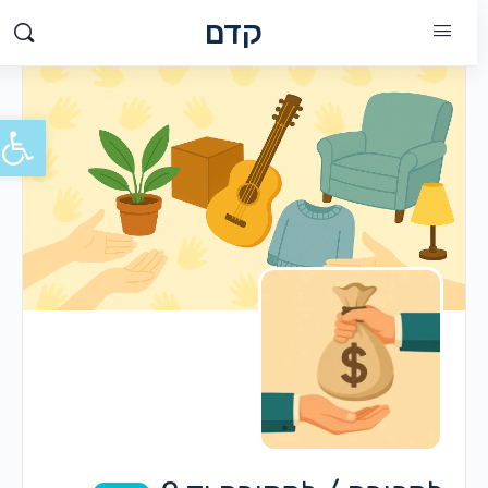
קדם
פתח סרג