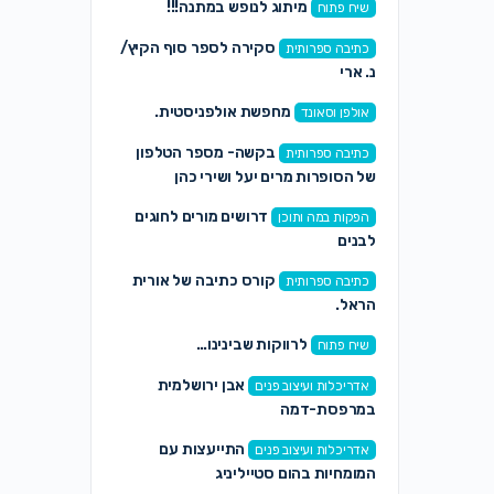
מיתוג לנופש במתנה!!!
שיח פתוח
סקירה לספר סוף הקיץ/
כתיבה ספרותית
נ. ארי
מחפשת אולפניסטית.
אולפן וסאונד
בקשה- מספר הטלפון
כתיבה ספרותית
של הסופרות מרים יעל ושירי כהן
דרושים מורים לחוגים
הפקות במה ותוכן
לבנים
קורס כתיבה של אורית
כתיבה ספרותית
הראל.
לרווקות שבינינו…
שיח פתוח
אבן ירושלמית
אדריכלות ועיצוב פנים
במרפסת-דמה
התייעצות עם
אדריכלות ועיצוב פנים
המומחיות בהום סטייליניג