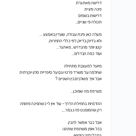
דרישה מאתגרת
פינה פיצית
דרישות בשמים
תכולה פי שניים…
מעלה כאן פינת עבודה, שעדין באמצע …
ולא בדיוק בדיוק לפי כללי התחרות,
קטן יותר מהנדרש , מאתגר…
ועוד כמה הבדלים…
מיועד למעצבת מתחילה
שחלמה על משרד פרטי וגם על סיפריית סלון יוקרתית
אבל איך משלבים בין השניים ?
מצרפת מה שמוכן…
ההדמיות בתחילת הדרך- עוד אין לי כשהפינה פתוחה
רק שהמומנט פה נגמר….
אבל כבר אפשר להבין.
בכל אופן משתפת שתהנו
גם בלי מיני קיטשן….