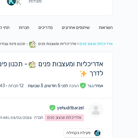
מובילות:
השראות
שיתופים אחרונים
מדריכים
חברות
תתי ק
אדריכלות ועיצוב פנים
‹
אדריכליות ומעצבות פנים
- תכנון פינת עבוד
אדריכליות ומעצבות פנים
- תכנון פי
לדרך
אמילי נגר
הגיבה
לפני 5 חודשים, 3 שבועות
12 חברות
·
43 תגובות
yehuditbarzel
אדריכלות ועיצוב פנים
חברה
04/02/2026 ב11:48 pm
פעילה בקהילה