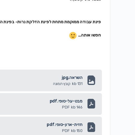
פינת עבודה ממוקמת מתחת לפינת הדלקת נרות- בפינת הא
חפשו אותה…
השראה.jpg
131 kb
קובץ תמונה
מבט-על-סופי.pdf
PDF
146 kb
חזית-ארון-סופי.pdf
PDF
150 kb