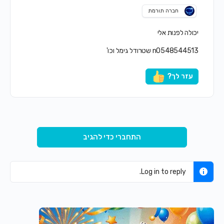
חברה תורמת
יכולה לפנות אלי
n0548544513 שטרודל גימל וכו'
עזר לך?
התחברי כדי להגיב
Log in to reply.