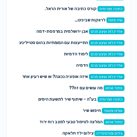
קורס כתיבה של אורית הראל.
כתיבה ספרותית
לרווקות שבינינו…
שיח פתוח
אבן ירושלמית במרפסת-דמה
אדריכלות ועיצוב פנים
התייעצות עם המומחיות בהום סטייליניג
אדריכלות ועיצוב פנים
לימוד הדמיות
אדריכלות ועיצוב פנים
הדמיה
אדריכלות ועיצוב פנים
איזה אופציה נכונה? או שיש רעיון אחר
אדריכלות ועיצוב פנים
מה עושים עם זה??
טיפול ואימון
בע"ה – שיתוף שיר לתשעת הימים
כתיבה ספרותית
חיפוש שיר
אולפן וסאונד
המלצה לטיפול טבעי למצב רוח ירוד
טיפול ואימון
צילום ילד חלאקה
צילום ומולטימדיה