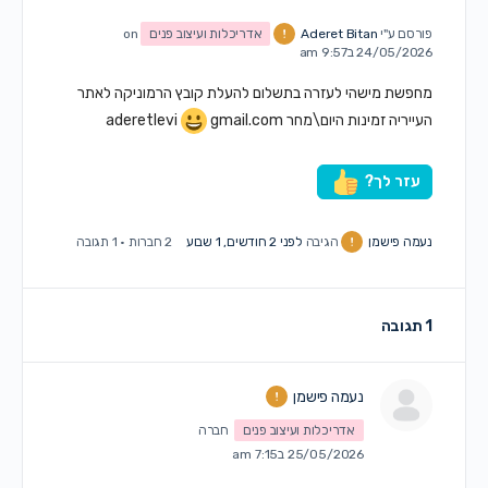
פורסם ע"י
Aderet Bitan
אדריכלות ועיצוב פנים
on
24/05/2026 ב9:57 am
מחפשת מישהי לעזרה בתשלום להעלת קובץ הרמוניקה לאתר
העייריה זמינות היום\מחר aderetlevi
gmail.com
עזר לך?
נעמה פישמן
הגיבה
לפני 2 חודשים, 1 שבוע
2 חברות
·
1 תגובה
1 תגובה
נעמה פישמן
אדריכלות ועיצוב פנים
חברה
25/05/2026 ב7:15 am