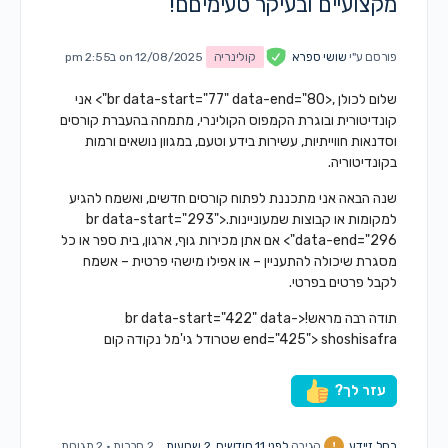
מקצועיים ובעיקר טעימיםם!
פורסם ע"י
שושי ספרא
קולינריה
on 12/08/2025 ב2:55 pm
שלום לכולן ,<br data-start="77" data-end="80"> אני
קונדיטורית ובוגרת הקמפוס הקולינרי, מתמחה בהעברת קורסים
וסדנאות חווייתיות, עשירות בידע וטעם, במגוון נושאים ורמות
בקונדיטוריה.
שנה הבאה אני מתכננת לפתוח קורסים חדשים, ואשמח להגיע
למקומות או קבוצות שמעוניינות.<br data-start="293"
data-end="296"> אם אתן מכירות גוף, ארגון, בית ספר או כל
מסגרת שיכולה להתעניין – או אפילו מישהי פרטית – אשמח
לקבל פרטים בפרטי.
תודה רבה מראש!<br data-start="422" data-
end="425"> shoshisafra שטרודל גי'מל נקודה קום
עזר לך?
רחל זיידע
הגיבה
לפני 11 חודשים, 2 שבועות
2 חברות
·
2 תגובות