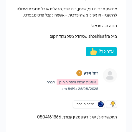
אם אתן מכירות גוף, אירגון, בית ספר, מנהלים או כל מסגרת שיכולה
להתעניין- או אפילו משהי פרטית – אשמח לקבל פרטים בפרטי.
תודה רבה מראש!
מייל shoshisafra שטרודל גימל נקודה קום
עזר לך?
רחל זיידע
אומנות הבמה והפקות תוכן
חברה
26/08/2025 ב8:59 am
חברה תורמת
תתקשרי אלי, יש לי רעיון מצוין עבורך. 0504161866