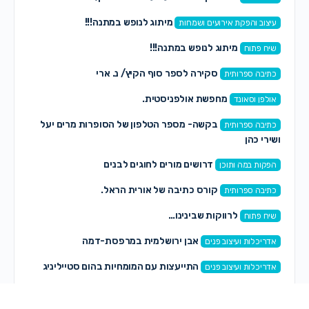
מיתוג לנופש במתנה!!!
עיצוב והפקת אירועים ושמחות
מיתוג לנופש במתנה!!!
שיח פתוח
סקירה לספר סוף הקיץ/ נ. ארי
כתיבה ספרותית
מחפשת אולפניסטית.
אולפן וסאונד
בקשה- מספר הטלפון של הסופרות מרים יעל
כתיבה ספרותית
ושירי כהן
דרושים מורים לחוגים לבנים
הפקות במה ותוכן
קורס כתיבה של אורית הראל.
כתיבה ספרותית
לרווקות שבינינו…
שיח פתוח
אבן ירושלמית במרפסת-דמה
אדריכלות ועיצוב פנים
התייעצות עם המומחיות בהום סטייליניג
אדריכלות ועיצוב פנים