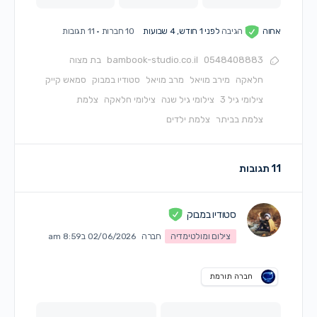
אחוה
הגיבה
לפני 1 חודש, 4 שבועות
10 חברות
·
11 תגובות
0548408883
bambook-studio.co.il
בת מצוה
חלאקה
מירב מויאל
מרב מויאל
סטודיו במבוק
סמאש קייק
צילומי גיל 3
צילומי גיל שנה
צילומי חלאקה
צלמת
צלמת בביתר
צלמת ילדים
11 תגובות
סטודיו במבוק
צילום ומולטימדיה
חברה
02/06/2026 ב8:59 am
חברה תורמת