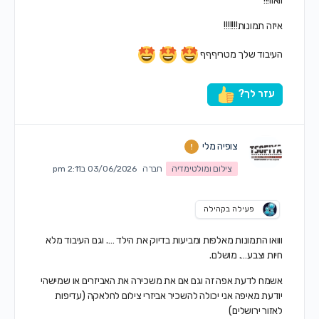
וואוו!!!
איזה תמונות!!!!!!!
העיבוד שלך מטריףףף
עזר לך?
צופיה מלי
צילום ומולטימדיה
חברה
03/06/2026 ב2:11 pm
פעילה בקהילה
ווואו התמונות מאלפות ומביעות בדיוק את הילד …. וגם העיבוד מלא
חיות וצבע…. מושלם.
אשמח לדעת אפה זה וגם אם את משכירה את האביזרים או שמישהי
יודעת מאיפה אני יכולה להשכיר אביזרי צילום לחלאקה (עדיפות
לאזור ירושלים)