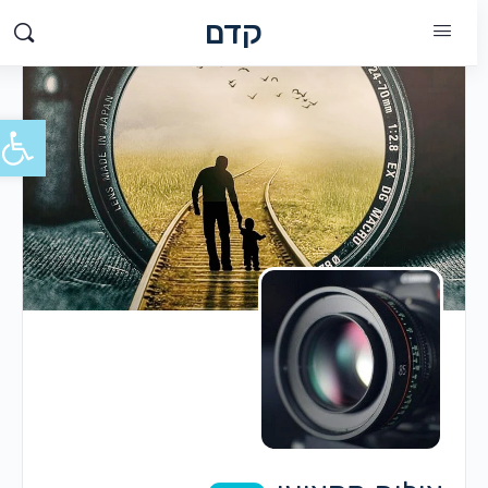
קדם
פתח סרג