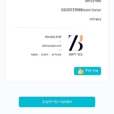
מומלץ בחום
הנהטל החנות0503931988
בהצלחה
עזר לך?
התחברי כדי להגיב