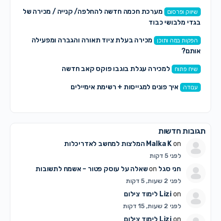
מערכת חכמה חדשה להחלפה/ קנייה / מכירה של
שיווק ופרסום
בגדי מלבושי כבוד
מכירה בעלת ציוד תאורה והגברה ומפעילה
הפקות במה ותוכן
אותם?
למכירה עגלת בוגבו פוקס קאב חדשה
שיח פתוח
איך פונים למגייסות + רשימת אימיילים
עבודה
תגובות חדשות
on
Malka K
המלצות למחשב לאדריכלות
לפני 5 דקות
חני סגל
on
שאלה על עוסק פטור – אשמח לתשובות
לפני 2 שעות, 5 דקות
on
Lizi
לימוד צילום
לפני 2 שעות, 15 דקות
on
Lizi
לימוד צילום