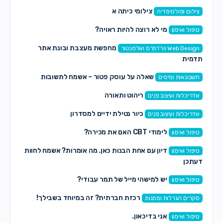
צילומי כיתה א
צילום ומולטימדיה
מי לא רוצה להיות ראויה?
טיפול ואימון
מחפשת מעצבת ובונת אתר
Web Design וורדפרס ואלמנטור
תדמית
שאלה על עוסק פטור – אשמח לתשובות
חשבונאות ומיסים
ריהוט ותאורה
אדריכלות ועיצוב פנים
כיור נטילת ידיים למסדרון
אדריכלות ועיצוב פנים
לימודי CBT האם את מכירה?
טיפול ואימון
דיון עם אחת הבנות כאן. מה אומרות? אשמח לחוות
טיפול ואימון
דעתכן
יש למישהי מייל של תמר עבודי?
טיפול ואימון
רכזת חברתית? זה במיוחד בשבילך!
סקרים הגרלות ומתנות
אני בדיכאון.
טיפול ואימון