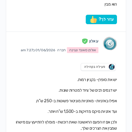
הוא מבין
עזר לך?
ע אלון
אולפן סאונד ונגינה
חברה
01/06/2026 ב7:27 am
פעילה בקהילה
יש את סופרן- בקניון רמות.
יש דגמים רבים של ציוד למטרות שונות.
אפילו באזניות- מאזניות מוניטור פשוטות ב-250 ש"ח,
ועד אזניות מיקס מדויקות ב-1,500 ש"ח ויותר.
ולכן אם זו הפעם הראשונה שאת רוכשת- מומלץ להתייעץ עם מישהו
שמבין את הצרכים שלך,