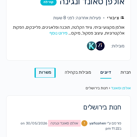
אולפן סאונד ונגינה
קהילה
ציבורי
פעילות אחרונה: לפני 8 שעות
אולפן מקצועי וביתי, ציוד הקלטה, תוכנה ופלאגינים, פלייבקים, הפקות
אלקטרוניות, עיצוב פסקול, מיקס...
פירוט נוסף
מובילות:
חברות
דיונים
מובילות בקהילה
משרות
אולפן וסאונד
‹
חנות בירושלים
חנות בירושלים
פורסם ע"י
yaficohen
אולפן סאונד ונגינה
on 30/05/2026
ב11:22 pm