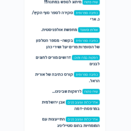
מיתוג לנופש במתנה!!!
שיח פתוח
סקירה לספר סוף הקיץ/
כתיבה ספרותית
נ. ארי
מחפשת אולפניסטית.
אולפן וסאונד
בקשה- מספר הטלפון
כתיבה ספרותית
של הסופרות מרים יעל ושירי כהן
דרושים מורים לחוגים
הפקות במה ותוכן
לבנים
קורס כתיבה של אורית
כתיבה ספרותית
הראל.
לרווקות שבינינו…
שיח פתוח
אבן ירושלמית
אדריכלות ועיצוב פנים
במרפסת-דמה
התייעצות עם
אדריכלות ועיצוב פנים
המומחיות בהום סטייליניג