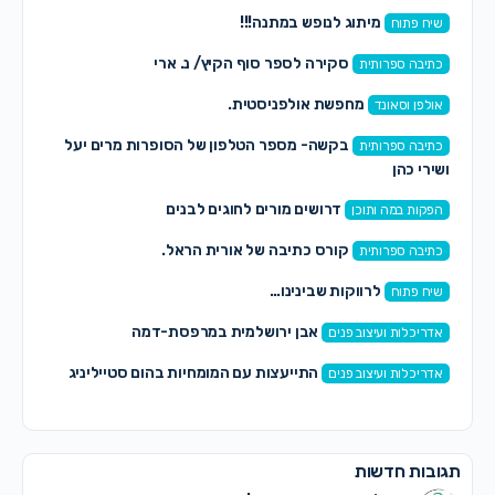
מיתוג לנופש במתנה!!!
שיח פתוח
סקירה לספר סוף הקיץ/ נ. ארי
כתיבה ספרותית
מחפשת אולפניסטית.
אולפן וסאונד
בקשה- מספר הטלפון של הסופרות מרים יעל
כתיבה ספרותית
שירי כהן
דרושים מורים לחוגים לבנים
הפקות במה ותוכן
קורס כתיבה של אורית הראל.
כתיבה ספרותית
לרווקות שבינינו…
שיח פתוח
אבן ירושלמית במרפסת-דמה
אדריכלות ועיצוב פנים
התייעצות עם המומחיות בהום סטייליניג
אדריכלות ועיצוב פנים
ובות חדשות