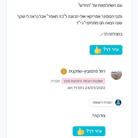
וגם השתלמויות של "החדש"
ולגבי הסמינר אמריקאי אולי הכוונה ל"כה תאמר" אבל נראה לי שקר
שנה הבאה הם פותחים י"ג י"ד
בהצלחה לך-,
עזר לך?
רחל פרומוביץ-שחקנית
אומנות הבמה והפקות תוכן
חברה
24/01/2022 ב11:59 am
חברה רשומה
צודקת !
עזר לך?