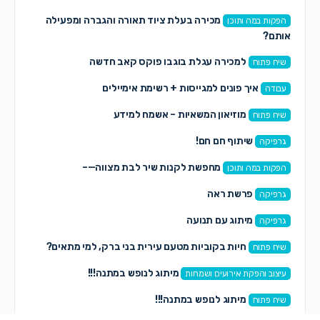
מכירה בעלת ציוד תאורה והגברה ומפעילה
הפקות במה ותוכן
אותם?
למכירה עגלת בוגבו פוקס קאב חדשה
שיח פתוח
איך פונים למגייסות + רשימת אימיילים
עבודה
מוזיאון המשאיות – אשמח למידע
שיח פתוח
שיתוף חם חם!
גרפיקה
מחפשת לקנות שיר לבת מצווה—–
הפקות במה ותוכן
פרשת ראה
גרפיקה
מיתוג עם תנועה
גרפיקה
חיות בקוביות מטעם עירית בני ברק, למי מתאים?
שיח פתוח
מיתוג לנופש במתנה!!!
עיצוב והפקת אירועים ושמחות
מיתוג לנופש במתנה!!!
שיח פתוח