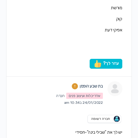
מורשת
קוק
אפיקי דעת
עזר לך?
בת שבע הופמן
אדריכלות ועיצוב פנים
חברה
24/01/2022 ב10:34 am
חברה רשומה
יש לך את "שבילי בינה"-חסידי