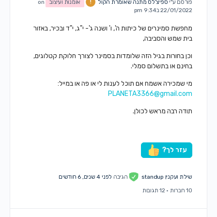
פורסם ע"י
ספיצ’לס מתנה שאומרת הקול
אומנות ועיצוב
on
22/01/2022 ב9:34 pm
מחפשת סמינרים של כיתות ה', ו' ושנה ג'- י"ג, י"ד ובכיר, באזור
בית שמש והסביבה,
וכן בחורות בגיל הזה שלומדות בסמינר לצורך חלוקת קטלוגים,
בחינם או בתשלום סמלי.
מי שמכירה אשמח אם תוכל לענות לי או פה או במייל:
PLANETA3366@gmail.com
תודה רבה מראש לכולן.
עזר לך?
שילת ועקנין standup
הגיבה
לפני 4 שנים, 6 חודשים
10 חברות
·
12 תגובות