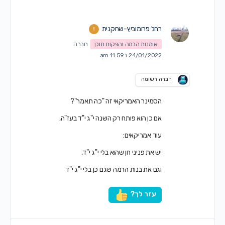
רחל פרומוביץ-שחקנית
אומנות הבמה והפקות תוכן
חברה
24/01/2022 ב11:59 am
חברה רשומה
הסמינר האמריקאי זה "כה תאמר"?
אם כן הוא פותח רק השנה י"ג י"ד בעז"ה,
עוד אמריקאים:
יש את פניני חן שהוא בלי י"ג י"ד,
וגם את בנות הרמה שגם כן בלי י"ג י"ד
עזר לך?