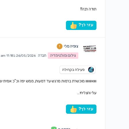
תודה רבה!!
עזר לך?
צופיה מלי
צילום ומולטימדיה
חברה
26/05/2026 ב11:18 am
פעילה בקהילה
וווואווווווו מוכשרת ברמות מרגש עד דמעות, ממש יפה וכ"כ אמית
עלי והצליחי…
עזר לך?