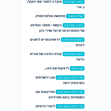
סקירה לספר סוף הקיץ/
כתיבה ספרותית
נ. ארי
מחפשת אולפניסטית.
אולפן וסאונד
בקשה- מספר הטלפון
כתיבה ספרותית
של הסופרות מרים יעל ושירי כהן
דרושים מורים לחוגים
הפקות במה ותוכן
לבנים
קורס כתיבה של אורית
כתיבה ספרותית
הראל.
לרווקות שבינינו…
שיח פתוח
אבן ירושלמית
אדריכלות ועיצוב פנים
במרפסת-דמה
התייעצות עם
אדריכלות ועיצוב פנים
המומחיות בהום סטייליניג
לימוד הדמיות
אדריכלות ועיצוב פנים