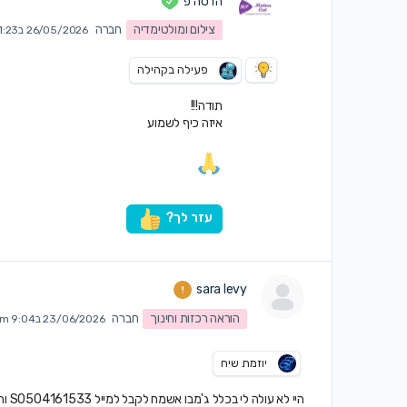
הדסה פ
צילום ומולטימדיה
חברה
26/05/2026 ב11:23 am
פעילה בקהילה
תודה!!!
איזה כיף לשמוע
עזר לך?
sara levy
הוראה רכזות וחינוך
חברה
23/06/2026 ב9:04 pm
יוזמת שיח
היי לא עולה לי בכלל ג'מבו אשמח לקבל למייל S0504161533 וההמשך..