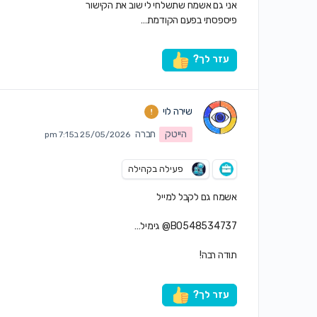
אני גם אשמח שתשלחי לי שוב את הקישור
פיספסתי בפעם הקודמת…
עזר לך?
שירה לוי
הייטק
חברה
25/05/2026 ב7:15 pm
פעילה בקהילה
אשמח גם לקבל למייל
B0548534737@ גימיל…
תודה רבה!
עזר לך?