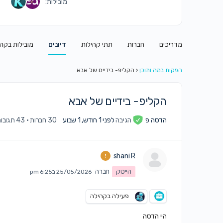
מובילות:
מדריכים
חברות
תתי קהילות
דיונים
מובילות בקה
הפקות במה ותוכן
‹
הקליפ- בידיים של אבא
הקליפ- בידיים של אבא
הדסה פ
הגיבה
לפני 1 חודש, 1 שבוע
30 חברות
·
43 תגובות
shani R
הייטק
חברה
25/05/2026 ב6:25 pm
פעילה בקהילה
היי הדסה