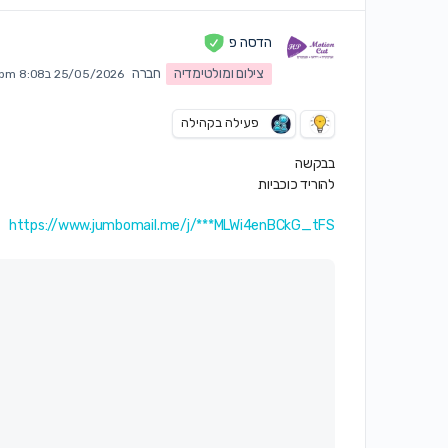
הדסה פ
צילום ומולטימדיה
חברה
25/05/2026 ב8:08 pm
פעילה בקהילה
בבקשה
להוריד כוכביות
https://www.jumbomail.me/j/***MLWi4enBCkG_tFS