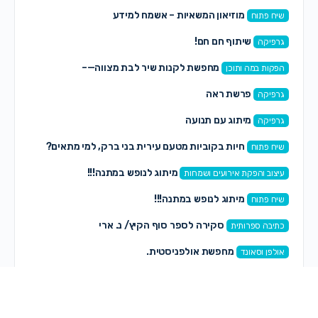
מוזיאון המשאיות – אשמח למידע
שיח פתוח
שיתוף חם חם!
גרפיקה
מחפשת לקנות שיר לבת מצווה—–
הפקות במה ותוכן
פרשת ראה
גרפיקה
מיתוג עם תנועה
גרפיקה
חיות בקוביות מטעם עירית בני ברק, למי מתאים?
שיח פתוח
מיתוג לנופש במתנה!!!
עיצוב והפקת אירועים ושמחות
מיתוג לנופש במתנה!!!
שיח פתוח
סקירה לספר סוף הקיץ/ נ. ארי
כתיבה ספרותית
מחפשת אולפניסטית.
אולפן וסאונד
בקשה- מספר הטלפון של הסופרות מרים יעל
כתיבה ספרותית
ושירי כהן