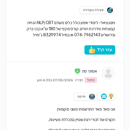
פעילה בקהילה
פוטנציאל- לימודי אימון כולל כלים מעולם CBT ןNLP הנחיה
קבוצתית והדרכת הורים. קורס מקיף של 180 ש"א בבני ברק
ובירושלים 074-7962143 או במייל 8329974 ג'ימייל
עזר לך?
אסתר פת
טיפול
חברה
27/05/2026 ב6:35 pm
ותיקה
אני מאד מאד התרשמתי משני מקומות:
הקורס של דבורי רובינשטיין במכללת מעיינות,