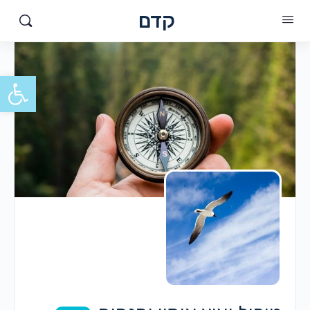
קדם
פתח סרגל